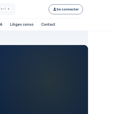
Se connecter
Ctrl K
IA
Litiges conso
Contact