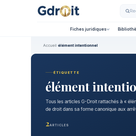
Fiches juridiques
Biblioth
Accueil
›
élément intentionnel
ÉTIQUETTE
élément intenti
Tous les articles G-Droit rattachés à « élé
de droit dans sa forme canonique aux arrêt
2
ARTICLES