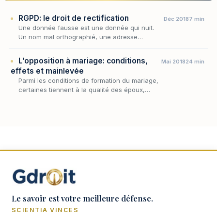
RGPD: le droit de rectification
Déc 2018
7 min
Une donnée fausse est une donnée qui nuit.
Un nom mal orthographié, une adresse
périmée, une mention de solvabilité erronée,
un historique d'incidents qui n'a plus lieu d'être
L’opposition à mariage: conditions,
Mai 2018
24 min
: dè…
effets et mainlevée
Parmi les conditions de formation du mariage,
certaines tiennent à la qualité des époux,
d'autres à l'expression de leur volonté ; mais
leur respect demeurerait théorique si nul ne…
Le savoir est votre meilleure défense.
SCIENTIA VINCES