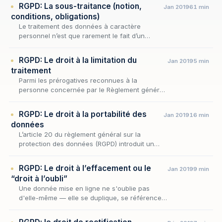
RGPD: La sous-traitance (notion,
Jan 2019
61 min
conditions, obligations)
Le traitement des données à caractère
personnel n’est que rarement le fait d’un
acteur unique. La réalité économique
commande au contraire que le responsable
RGPD: Le droit à la limitation du
Jan 2019
5 min
d’un fichier confie to…
traitement
Parmi les prérogatives reconnues à la
personne concernée par le Règlement général
sur la protection des données, le droit à la
limitation du traitement — consacré par l'article
RGPD: Le droit à la portabilité des
Jan 2019
16 min
18…
données
L’article 20 du règlement général sur la
protection des données (RGPD) introduit un
nouveau droit à la portabilité des données,
lequel constitue l’une des innovations
RGPD: Le droit à l’effacement ou le
Jan 2019
9 min
majeures du t…
“droit à l’oubli”
Une donnée mise en ligne ne s'oublie pas
d'elle-même — elle se duplique, se référence,
se ravive. Contre cette mémoire numérique
persistante, le Règlement général sur la