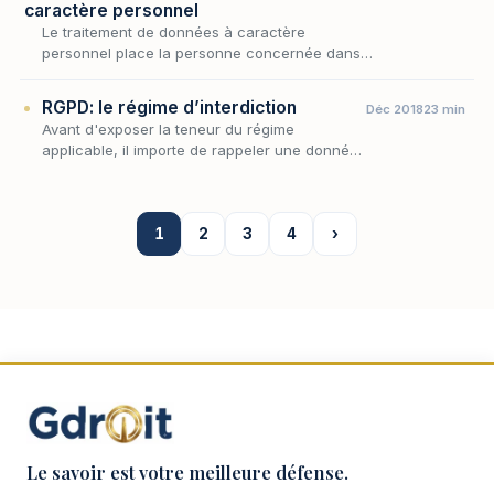
caractère personnel
Le traitement de données à caractère
personnel place la personne concernée dans
une situation structurellement asymétrique :
ses informations sont collectées, conservées
RGPD: le régime d’interdiction
Déc 2018
23 min
et exploit…
Avant d'exposer la teneur du régime
applicable, il importe de rappeler une donnée
fondamentale : toute opération portant sur des
informations relatives à des personnes
physiques su…
1
2
3
4
›
Le savoir est votre meilleure défense.