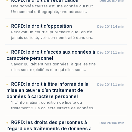
RGPD: le droit de rectification
Déc 2018
7 min
protection…
Une donnée fausse est une donnée qui nuit.
Un nom mal orthographié, une adresse
périmée, une mention de solvabilité erronée,
un historique d'incidents qui n'a plus lieu d'être
RGPD: le droit d’opposition
Déc 2018
14 min
: dè…
Recevoir un courriel publicitaire que l’on n’a
jamais sollicité, voir son nom traité dans un
fichier que l’on réprouve, être profilé à des
fins commerciales sans l’avoir voulu : à…
RGPD: le droit d’accès aux données à
Déc 2018
11 min
caractère personnel
Savoir qui détient nos données, à quelles fins
elles sont exploitées et à qui elles sont
transmises — telle est la première des libertés
informationnelles. Le droit d'accès en cons…
RGPD: le droit à être informé de la
Déc 2018
11 min
mise en œuvre d’un traitement de
données à caractère personnel
1. L'information, condition de licéité du
traitement 2. La collecte directe de données à
caractère personnel 2.1 L'obligation d'informer
la personne concernée 2.2 Le contenu de l'i…
RGPD: les droits des personnes à
Déc 2018
6 min
l’égard des traitements de données à