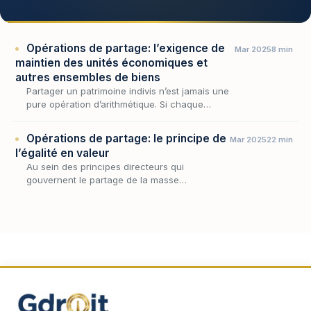
Opérations de partage: l’exigence de
Mar 2025
8 min
maintien des unités économiques et
autres ensembles de biens
Partager un patrimoine indivis n’est jamais une
pure opération d’arithmétique. Si chaque
copartageant a droit à une part égale, encore
faut-il que la composition des lots ne ruine…
Opérations de partage: le principe de
Mar 2025
22 min
l’égalité en valeur
Au sein des principes directeurs qui
gouvernent le partage de la masse
partageable, l'égalité en valeur occupe une
place singulière : elle ne commande plus que
chaque copartageant…