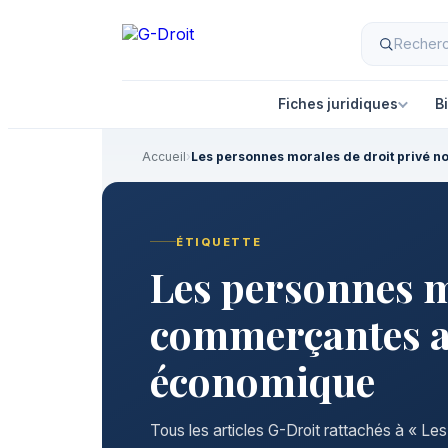
Aller
au
contenu
Fiches juridiques
B
Accueil
›
Les personnes morales de droit privé 
ÉTIQUETTE
Les personnes m
commerçantes ay
économique
Tous les articles G-Droit rattachés à « Le