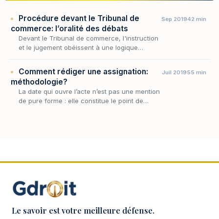
Procédure devant le Tribunal de
Sep 2019
42 min
commerce: l’oralité des débats
Devant le Tribunal de commerce, l'instruction
et le jugement obéissent à une logique
propre, celle de la parole tenue à l'audience
plutôt que de l'écrit échangé : la saisine du
Comment rédiger une assignation:
Juil 2019
55 min
jug…
méthodologie?
La date qui ouvre l’acte n’est pas une mention
de pure forme : elle constitue le point de
départ des délais que l’assignation fait courir
et permet de vérifier le respect du délai…
Le savoir est votre meilleure défense.