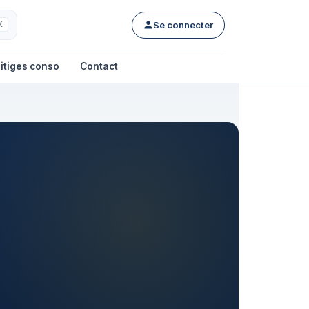
Se connecter
K
itiges conso
Contact