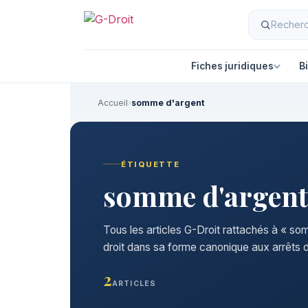
Fiches juridiques
B
Accueil
›
somme d'argent
ÉTIQUETTE
somme d'argent
Tous les articles G-Droit rattachés à « so
droit dans sa forme canonique aux arrêts d
2
ARTICLES