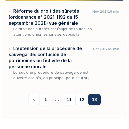
Réforme du droit des sûretés
Nov 2021
19 min
(ordonnance n° 2021-1192 du 15
septembre 2021): vue générale
Le droit des sûretés est l’objet de toutes les
attentions chez les juristes depuis la
publication de l’ordonnance n° 2021-1192
du 15 septembre 2021 portant réforme du
L’extension de la procédure de
Oct 2017
45 min
droit des sûr…
sauvegarde: confusion de
patrimoines ou fictivité de la
personne morale
Lorsqu’une procédure de sauvegarde est
ouverte elle n’a, en principe, pour seul sujet
que le débiteur qui justifie de difficultés qu’il
n’est pas en mesure de surmonter.
‹
1
…
11
12
13