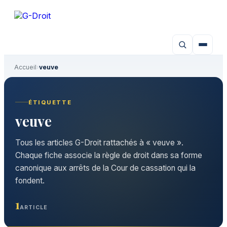
Aller
au
contenu
Accueil
›
veuve
ÉTIQUETTE
veuve
Tous les articles G-Droit rattachés à « veuve ».
Chaque fiche associe la règle de droit dans sa forme
canonique aux arrêts de la Cour de cassation qui la
fondent.
1
ARTICLE