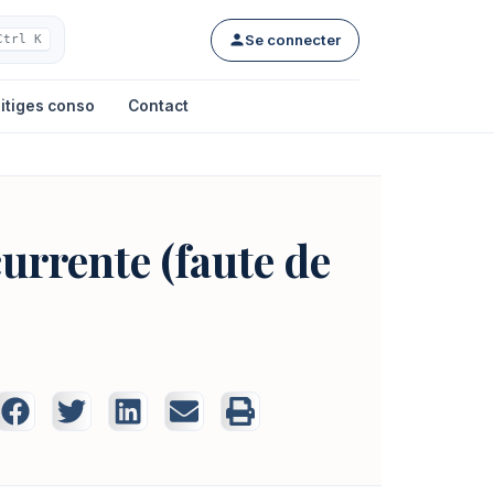
Se connecter
Ctrl K
itiges conso
Contact
currente (faute de