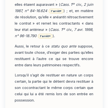
re
elles étaient auparavant » (
Cass. 1
civ., 2 juin
1987, n° 84-16.624
) ; et, en matière
l'arrêt
▾
de résolution, qu’elle « anéantit rétroactivement
le contrat » et remet les contractants « dans
re
leur état antérieur » (
Cass. 1
civ., 7 avr. 1998,
n° 96-18.790
).
l'arrêt
▾
Aussi, le retour à ce
statu quo ante
suppose,
avant toute chose, d’exiger des parties qu’elles
restituent à l’autre ce qui se trouve encore
entre dans leurs patrimoines respectifs.
Lorsqu’il s’agit de restituer en nature un corps
certain, la partie qui le détient devra restituer à
son cocontractant le même corps certain que
celui qui lui a été remis lors de son entrée en
possession.