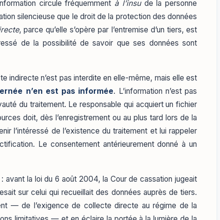
’information circule fréquemment
à l’insu
de la personne
tion silencieuse que le droit de la protection des données
irecte
, parce qu’elle s’opère par l’entremise d’un tiers, est
téressé de la possibilité de savoir que ses données sont
te indirecte n’est pas interdite en elle-même, mais elle est
ernée n’en est pas informée
. L’information n’est pas
yauté du traitement. Le responsable qui acquiert un fichier
rces doit, dès l’enregistrement ou au plus tard lors de la
ir l’intéressé de l’existence du traitement et lui rappeler
ectification. Le consentement antérieurement donné à un
: avant la loi du 6 août 2004, la Cour de cassation jugeait
sait sur celui qui recueillait des données auprès de tiers.
ent — de l’exigence de collecte directe au régime de la
ons limitatives — et en éclaire la portée à la lumière de la