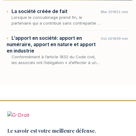
La société créée de fait
Mar 2018
21 min
Lorsque le concubinage prend fin, le
partenaire qui a contribué sans contrepartie à
l'entreprise de l'autre se trouve démuni :
l'union libre, étrangère par principe à tout
L’apport en société: apport en
Oct 2016
39 min
régime p…
numéraire, apport en nature et apport
en industrie
Conformément à l’article 1832 du Code civil,
les associés ont l’obligation « d’affecter à une
entreprise commune des biens ou leur
industrie », soit de constituer des apports à
la…
Le savoir est votre meilleure défense.