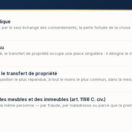
dique
 par le seul échange des consentements, la perte fortuite de la chose
su
té, le transfert de propriété occupe une place singulière : il désigne l
: le transfert de propriété
cquisition le plus répandue, à tout le moins le plus commun, dans la mesu
des meubles et des immeubles (art. 1198 C. civ.)
 la même personne — par fraude, par maladresse ou parce que la prem