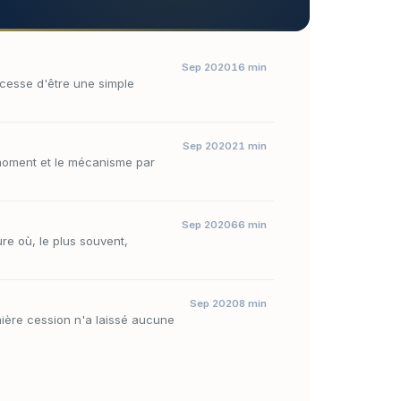
Sep 2020
16 min
 cesse d'être une simple
Sep 2020
21 min
e moment et le mécanisme par
Sep 2020
66 min
re où, le plus souvent,
Sep 2020
8 min
ière cession n'a laissé aucune