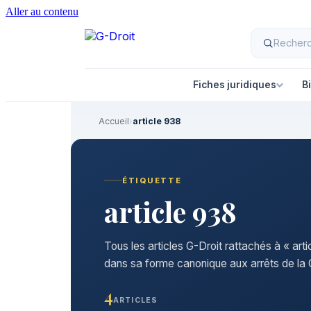
Aller au contenu
Fiches juridiques
B
Accueil
›
article 938
ÉTIQUETTE
article 938
Tous les articles G-Droit rattachés à « art
dans sa forme canonique aux arrêts de la C
4
ARTICLES