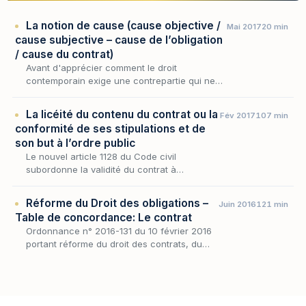
La notion de cause (cause objective /
Mai 2017
20 min
cause subjective – cause de l’obligation
/ cause du contrat)
Avant d'apprécier comment le droit
contemporain exige une contrepartie qui ne
soit ni illusoire ni dérisoire, encore faut-il
revenir à la notion qui, longtemps, a porté
La licéité du contenu du contrat ou la
Fév 2017
107 min
cette exige…
conformité de ses stipulations et de
son but à l’ordre public
Le nouvel article 1128 du Code civil
subordonne la validité du contrat à
l’existence d’un « contenu licite et certain ».
Réforme du Droit des obligations –
Juin 2016
121 min
Table de concordance: Le contrat
Ordonnance n° 2016-131 du 10 février 2016
portant réforme du droit des contrats, du
régime général et de la preuve des
obligations (Télécharger)