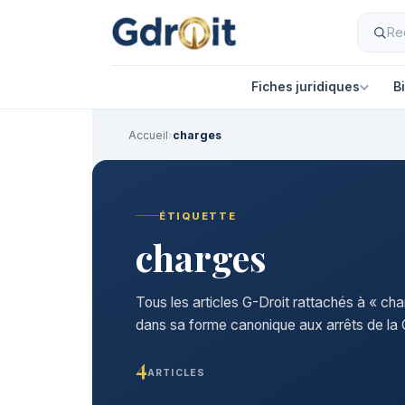
Fiches juridiques
B
Accueil
›
charges
ÉTIQUETTE
charges
Tous les articles G-Droit rattachés à « cha
dans sa forme canonique aux arrêts de la C
4
ARTICLES