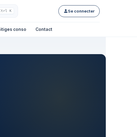
Se connecter
Ctrl K
itiges conso
Contact