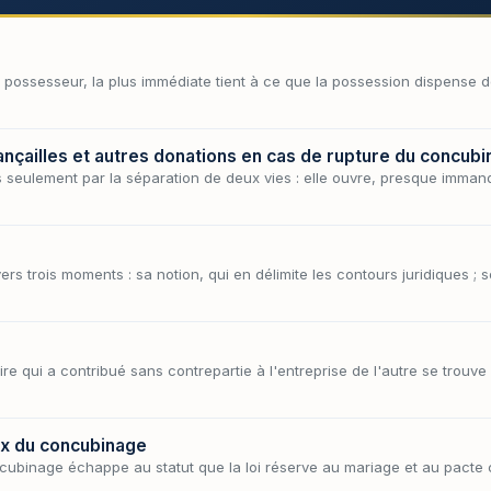
u possesseur, la plus immédiate tient à ce que la possession dispense d
iançailles et autres donations en cas de rupture du concub
 seulement par la séparation de deux vies : elle ouvre, presque imman
s trois moments : sa notion, qui en délimite les contours juridiques ; s
e qui a contribué sans contrepartie à l'entreprise de l'autre se trouve 
ux du concubinage
ubinage échappe au statut que la loi réserve au mariage et au pacte civi