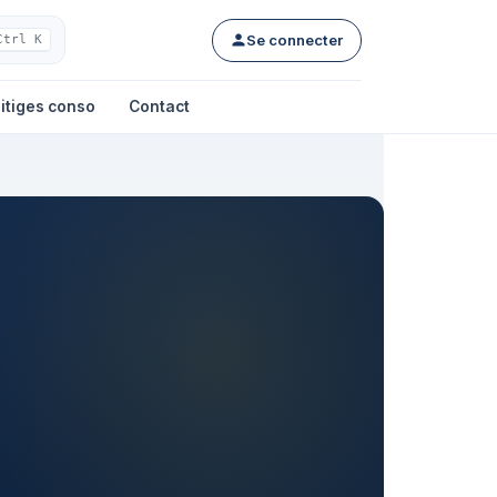
Se connecter
Ctrl K
itiges conso
Contact