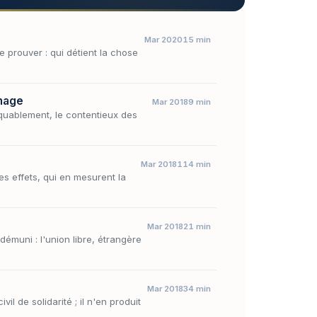
Mar 2020
15 min
e prouver : qui détient la chose
inage
Mar 2018
9 min
quablement, le contentieux des
Mar 2018
114 min
es effets, qui en mesurent la
Mar 2018
21 min
démuni : l'union libre, étrangère
Mar 2018
34 min
l de solidarité ; il n'en produit