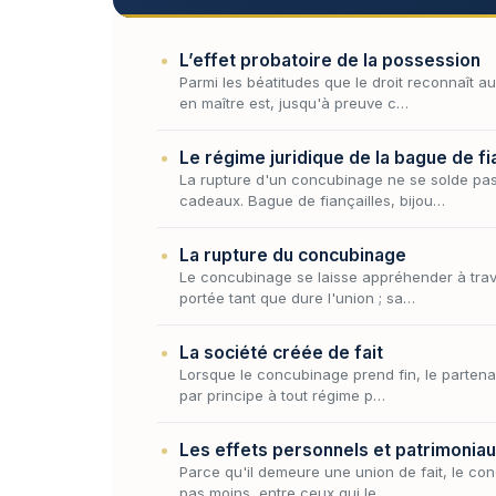
L’effet probatoire de la possession
Parmi les béatitudes que le droit reconnaît a
en maître est, jusqu'à preuve c…
Le régime juridique de la bague de f
La rupture d'un concubinage ne se solde pas
cadeaux. Bague de fiançailles, bijou…
La rupture du concubinage
Le concubinage se laisse appréhender à traver
portée tant que dure l'union ; sa…
La société créée de fait
Lorsque le concubinage prend fin, le partenair
par principe à tout régime p…
Les effets personnels et patrimonia
Parce qu'il demeure une union de fait, le conc
pas moins, entre ceux qui le…