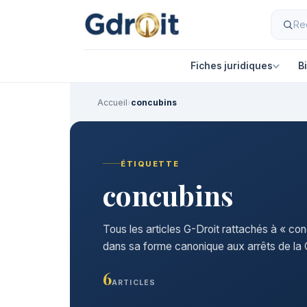
Fiches juridiques
B
Accueil
›
concubins
ÉTIQUETTE
concubins
Tous les articles G-Droit rattachés à « con
dans sa forme canonique aux arrêts de la C
6
ARTICLES