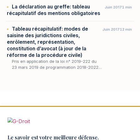
le patrimoine professionnel et le patrimoine
La déclaration au greffe: tableau
Juin 2017
1 min
pe…
récapitulatif des mentions obligatoires
Tableau récapitulatif: modes de
Juin 2017
12 min
saisine des juridictions civiles,
enrôlement, représentation,
constitution d’avocat (à jour de la
réforme de la procédure civile)
Pris en application de la loi n° 2019-222 du
23 mars 2019 de programmation 2018-2022
et de réforme pour la justice, le décret n°
2019-1333 du 11 décembre 2019 a opéré une
simplific…
Le savoir est votre meilleure défense.