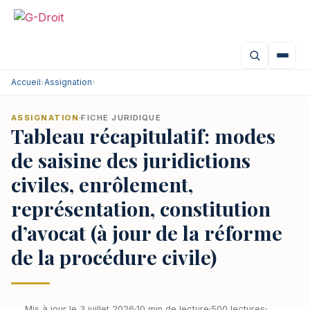
Accueil
›
Assignation
›
ASSIGNATION
FICHE JURIDIQUE
Tableau récapitulatif: modes
de saisine des juridictions
civiles, enrôlement,
représentation, constitution
d’avocat (à jour de la réforme
de la procédure civile)
Mis à jour le 3 juillet 2026
10 min de lecture
500 lectures