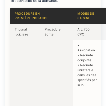
l’irrecevabilité de la demande.
PROCÉDURE EN
MODES DE
PREMIÈRE INSTANCE
SAISINE
Tribunal
Procédure
Art. 750
judiciaire
écrite
CPC
•
Assignation
• Requête
conjointe
• Requête
unilatérale
dans les cas
spécifiés par
la loi