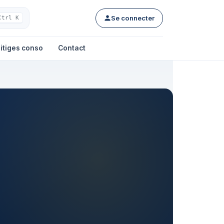
Se connecter
Ctrl K
itiges conso
Contact