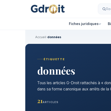
Fiches juridiques
B
Accueil
›
données
ÉTIQUETTE
données
Tous les articles G-Droit rattachés à « don
dans sa forme canonique aux arrêts de la C
21
ARTICLES