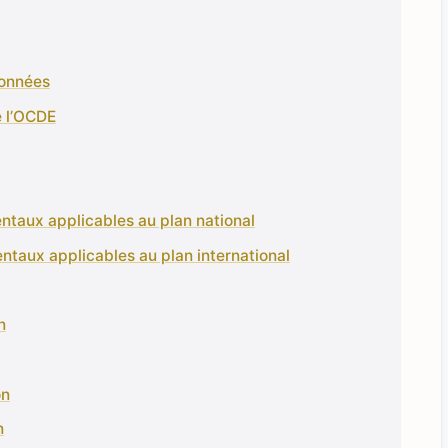
données
e l’OCDE
ntaux applicables au plan national
ntaux applicables au plan international
n
on
n