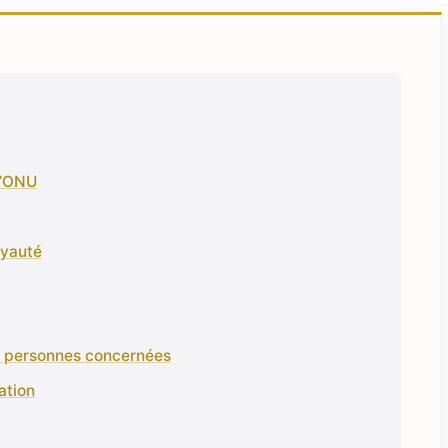
 l’ONU
oyauté
es personnes concernées
ation