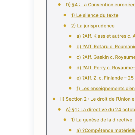
D) §4 : La Convention europée
1) Le silence du texte
2) La jurisprudence
a) ?Aff. Klass et autres c
b) ?Aff. Rotaru c. Rouman
c) ?Aff. Gaskin c. Royaume-
d) ?Aff. Perry c. Royaume-U
e) ?Aff. Z. c. Finlande – 25
f) Les enseignements d’e
II) Section 2 : Le droit de l’Union
A) §1 : La directive du 24 octo
1) La genèse de la directive
a) ?Compétence matériell