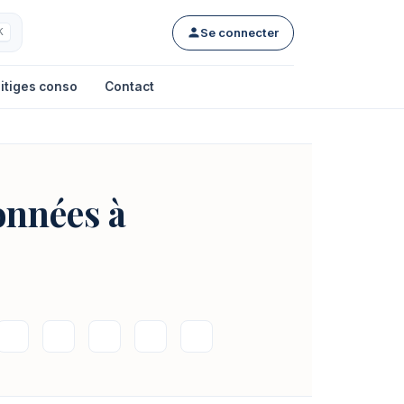
Se connecter
K
itiges conso
Contact
onnées à