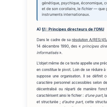
génétique, psychique, économique, cul
et de son corollaire, le
fichier
— que g
instruments internationaux.
A)
§1 : Principes directeurs de l’ONU
Dans le cadre de sa
résolution A/RES/45
14 décembre 1990, des «
principes dir
informatisés
».
L’objet même de ce texte appelle une précis
en constitue le pivot. Loin de se réduire à
suppose une organisation. Il se défini
caractère personnel accessibles selon de
décentralisé ou réparti de manière fonc
caractérisent ainsi le fichier :
d’une part
, 
et structurée ;
d’autre part
, cette struct