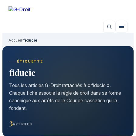
Aller
au
contenu
Accueil
›
fiducie
ÉTIQUETTE
fiducie
Tous les articles G-Droit rattachés à « fiducie ».
Chaque fiche associe la règle de droit dans sa forme
canonique aux arrêts de la Cour de cassation qui la
fondent.
3
ARTICLES