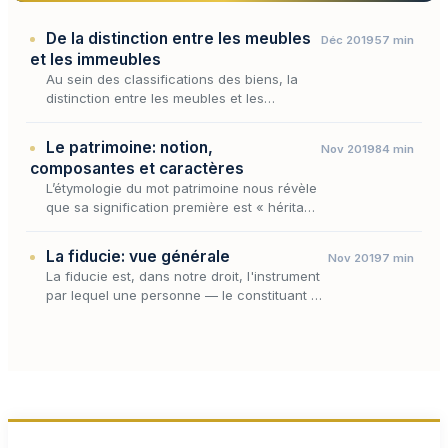
De la distinction entre les meubles
Déc 2019
57 min
et les immeubles
Au sein des classifications des biens, la
distinction entre les meubles et les
immeubles occupe une place singulière :
elle n'en est pas une catégorie, mais le
Le patrimoine: notion,
Nov 2019
84 min
socle dont procèdent…
composantes et caractères
L’étymologie du mot patrimoine nous révèle
que sa signification première est « héritage
du père ».
La fiducie: vue générale
Nov 2019
7 min
La fiducie est, dans notre droit, l'instrument
par lequel une personne — le constituant —
transfère temporairement la propriété d'un
bien à un tiers — le fiduciaire — à charge
pour…