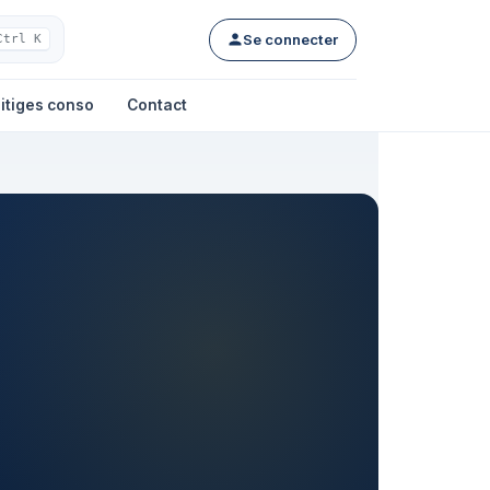
Se connecter
Ctrl K
itiges conso
Contact