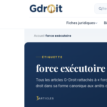
Fiches juridiques
B
Accueil
›
force exécutoire
ÉTIQUETTE
force exécutoire
Tous les articles G-Droit rattachés à « fo
droit dans sa forme canonique aux arrêts d
3
ARTICLES