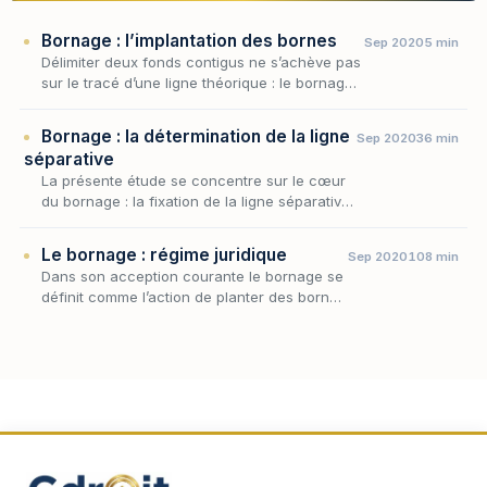
Bornage : l’implantation des bornes
Sep 2020
5 min
Délimiter deux fonds contigus ne s’achève pas
sur le tracé d’une ligne théorique : le bornage
n’est juridiquement parfait que lorsque la limite
divisoire a été matérialisée sur le…
Bornage : la détermination de la ligne
Sep 2020
36 min
séparative
La présente étude se concentre sur le cœur
du bornage : la fixation de la ligne séparative,
c'est-à-dire la détermination concrète de la
frontière qui départage deux fonds contigus…
Le bornage : régime juridique
Sep 2020
108 min
Dans son acception courante le bornage se
définit comme l’action de planter des bornes
pour délimiter des propriétés foncières.