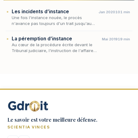
Les incidents d’instance
Jan 2020
101 min
Une fois l'instance nouée, le procès
n'avance pas toujours d'un trait jusqu'au
jugement : sa marche peut être ralentie,
suspendue, brisée ou prématurément
La péremption d’instance
Mai 2019
19 min
éteinte par des événement…
Au cœur de la procédure écrite devant le
Tribunal judiciaire, l'instruction de l'affaire
suppose des plaideurs diligents : la mise en
état n'a de sens que si les parties font progr…
Le savoir est votre meilleure défense.
SCIENTIA VINCES