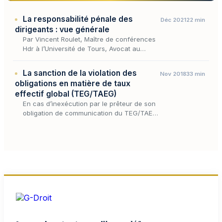
La responsabilité pénale des
Déc 2021
22 min
dirigeants : vue générale
Par Vincent Roulet, Maître de conférences
Hdr à l’Université de Tours, Avocat au
barreau de Paris, Edgar Avocats
La sanction de la violation des
Nov 2018
33 min
obligations en matière de taux
effectif global (TEG/TAEG)
En cas d’inexécution par le prêteur de son
obligation de communication du TEG/TAEG
à l’emprunteur, les sanctions applicables
varient selon la nature du vice qui affecte
cette oblig…