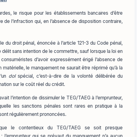
rdes, le risque pour les établissements bancaires d’être
 de l’infraction qui, en l’absence de disposition contraire,
e du droit pénal, énoncée à l’article 121-3 du Code pénal,
e délit sans intention de le commettre, sauf lorsque la loi en
s consuméristes d’avoir expressément érigé l’absence de
atérielle, le manquement ne saurait être réprimé qu’à la
d’un
dol
spécial, c’est-à-dire de la volonté délibérée du
ation sur le coût réel du crédit.
avait l’intention de dissimuler le TEG/TAEG à l’emprunteur,
laquelle les sanctions pénales sont rares en pratique à la
, sont régulièrement prononcées.
 que le contentieux du TEG/TAEG se soit presque
il : l’emprunteur qui se prévaut du manquement n’a aucun