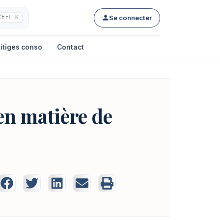
Se connecter
Ctrl K
itiges conso
Contact
 en matière de