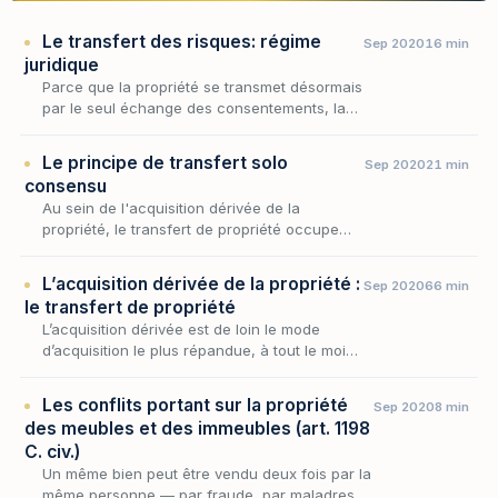
Le transfert des risques: régime
Sep 2020
16 min
juridique
Parce que la propriété se transmet désormais
par le seul échange des consentements, la
perte fortuite de la chose cesse d'être une
simple question de fait pour devenir l'enjeu
Le principe de transfert solo
Sep 2020
21 min
d'un…
consensu
Au sein de l'acquisition dérivée de la
propriété, le transfert de propriété occupe
une place singulière : il désigne le moment et
le mécanisme par lesquels la maîtrise d'un
L’acquisition dérivée de la propriété :
Sep 2020
66 min
bien pa…
le transfert de propriété
L’acquisition dérivée est de loin le mode
d’acquisition le plus répandue, à tout le moins
le plus commun, dans la mesure où, le plus
souvent, l’acquisition d’un bien procède d’un
Les conflits portant sur la propriété
Sep 2020
8 min
t…
des meubles et des immeubles (art. 1198
C. civ.)
Un même bien peut être vendu deux fois par la
même personne — par fraude, par maladresse