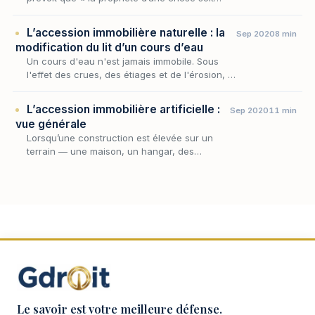
mobilière, soit immobilière, donne droit sur
tout ce qu’elle produit, et sur ce qui s’y unit
L’accession immobilière naturelle : la
Sep 2020
8 min
a…
modification du lit d’un cours d’eau
Un cours d'eau n'est jamais immobile. Sous
l'effet des crues, des étiages et de l'érosion, il
déplace son lit, se creuse un nouveau bras,
abandonne l'ancien — et, ce faisant, redes…
L’accession immobilière artificielle :
Sep 2020
11 min
vue générale
Lorsqu’une construction est élevée sur un
terrain — une maison, un hangar, des
plantations, un ouvrage quelconque —, une
question simple commande tout le régime : à
qui appartient…
Le savoir est votre meilleure défense.