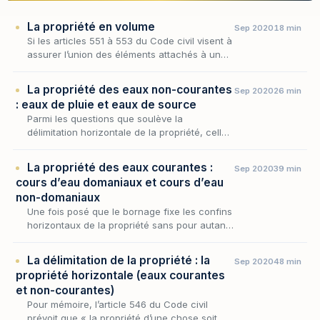
La propriété en volume
Sep 2020
18 min
Si les articles 551 à 553 du Code civil visent à
assurer l’union des éléments attachés à un
fonds, qu’ils soient incorporés au tréfonds ou
élevés en surface en prévoyant que la pro…
La propriété des eaux non-courantes
Sep 2020
26 min
: eaux de pluie et eaux de source
Parmi les questions que soulève la
délimitation horizontale de la propriété, celle
du sort des eaux occupe une place
singulière, car l'eau se prête mal à l'emprise
La propriété des eaux courantes :
Sep 2020
39 min
exclusive que co…
cours d’eau domaniaux et cours d’eau
non-domaniaux
Une fois posé que le bornage fixe les confins
horizontaux de la propriété sans pour autant
les présumer, encore faut-il que cette ligne
séparative puisse être tracée — ce qui n'a r…
La délimitation de la propriété : la
Sep 2020
48 min
propriété horizontale (eaux courantes
et non-courantes)
Pour mémoire, l’article 546 du Code civil
prévoit que « la propriété d’une chose soit