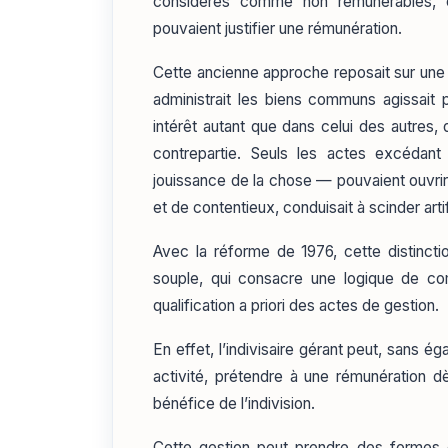
considérés comme non rémunérables, et
pouvaient justifier une rémunération.
Cette ancienne approche reposait sur une pr
administrait les biens communs agissait p
intérêt autant que dans celui des autres, 
contrepartie. Seuls les actes excédant
jouissance de la chose — pouvaient ouvrir d
et de contentieux, conduisait à scinder artif
Avec la réforme de 1976, cette distinct
souple, qui consacre une logique de com
qualification a priori des actes de gestion.
En effet, l’indivisaire gérant peut, sans é
activité, prétendre à une rémunération dè
bénéfice de l’indivision.
Cette gestion peut prendre des formes 