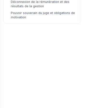
Déconnexion de la rémunération et des
résultats de la gestion
Pouvoir souverain du juge et obligations de
motivation
5. Production d’intérêts
6. Le prélèvement de la rémunération du
gérant
La controverse sur le moment du
prélèvement
La position de la jurisprudence