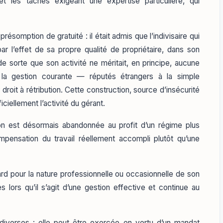
 les tâches exigeant une expertise particulière, qui
ésomption de gratuité : il était admis que l’indivisaire qui
ar l’effet de sa propre qualité de propriétaire, dans son
de sorte que son activité ne méritait, en principe, aucune
 la gestion courante — réputés étrangers à la simple
roit à rétribution. Cette construction, source d’insécurité
iciellement l’activité du gérant.
ion est désormais abandonnée au profit d’un régime plus
pensation du travail réellement accompli plutôt qu’une
gard pour la nature professionnelle ou occasionnelle de son
s lors qu’il s’agit d’une gestion effective et continue au
diverses : elle peut être exercée en vertu d’un mandat