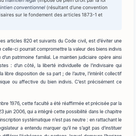
 du
maintien légal
(imposé de plein droit par la loi
intien conventionnel
(résultant d’une convention
visaires sur le fondement des articles 1873-1 et
es articles 820 et suivants du Code civil, est d’éviter une
ue celle-ci pourrait compromettre la valeur des biens indivis
 d’un patrimoine familial. Le maintien judiciaire opère ainsi
es : d’un côté, la liberté individuelle de l’indivisaire qui
a libre disposition de sa part ; de l’autre, l’intérêt collectif
ique ou affective du bien indivis. C’est précisément ce
embre 1976, cette faculté a été réaffirmée et précisée par la
 juin 2006, qui a intégré cette possibilité dans le chapitre
e inscription systématique n’est pas neutre : en rattachant le
gislateur a entendu marquer qu’il ne s’agit pas d’instituer