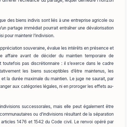
 différer l’échéance du partage, lequel demeure l’horizon
ue des biens indivis sont liés à une entreprise agricole ou
u’un partage immédiat pourrait entraîner une dévalorisation
si pour maintenir l’indivision.
appréciation souveraine, évalue les intérêts en présence et
e affaire avant de décider du maintien temporaire de
st toutefois pas discrétionnaire : il s’exerce dans le cadre
itativement les biens susceptibles d’être maintenus, les
et la durée maximale du maintien. Le juge ne saurait, par
anger aux catégories légales, ni en proroger les effets au-
indivisions successorales, mais elle peut également être
communautaires ou d’indivisions résultant de la séparation
rticles 1476 et 1542 du Code civil. Le renvoi opéré par