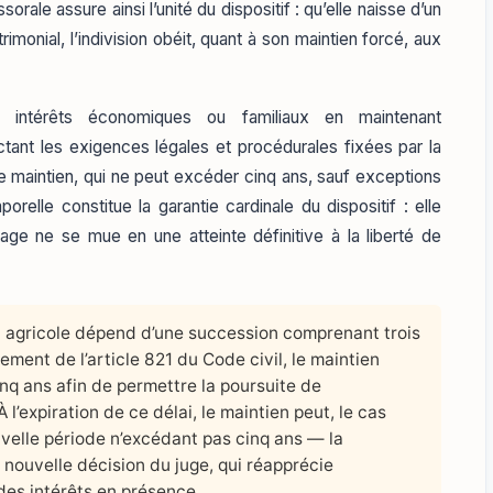
orale assure ainsi l’unité du dispositif : qu’elle naisse d’un
imonial, l’indivision obéit, quant à son maintien forcé, aux
 intérêts économiques ou familiaux en maintenant
ectant les exigences légales et procédurales fixées par la
e ce maintien, qui ne peut excéder cinq ans, sauf exceptions
orelle constitue la garantie cardinale du dispositif : elle
rtage ne se mue en une atteinte définitive à la liberté de
 agricole dépend d’une succession comprenant trois
dement de l’article 821 du Code civil, le maintien
inq ans afin de permettre la poursuite de
 À l’expiration de ce délai, le maintien peut, le cas
velle période n’excédant pas cinq ans — la
nouvelle décision du juge, qui réapprécie
des intérêts en présence.