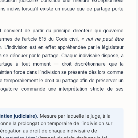
décision judiciaire constitue une mesure exceptionnelle
ns indivis lorsqu’il existe un risque que ce partage porte
il convient de partir du principe directeur qui gouverne
termes de l’article 815 du Code civil,
« nul ne peut être
»
. L’indivision est en effet appréhendée par le législateur
à se dénouer par le partage. Chaque indivisaire dispose, à
partage à tout moment — droit discrétionnaire que la
maintien forcé dans l’indivision se présente dès lors comme
ise temporairement le droit au partage afin de préserver un
érogatoire commande une interprétation stricte de ses
ntien judiciaire).
Mesure par laquelle le juge, à la
onne la prolongation temporaire de l’indivision sur
dérogation au droit de chaque indivisaire de