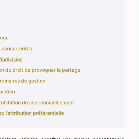
juge
 concurrentes
’indivision
ion du droit de provoquer le partage
rdinaires de gestion
aintien
prohibition de son renouvellement
c l’attribution préférentielle