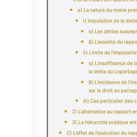
a) La nature du moins pre
i) Imputation de la det
α) Les dettes suscept
β) L’assiette du rappo
ii) Limite de l’imputatio
α) L’insuffisance de 
la dette du copartag
β) L’incidence de l’in
sur le droit au partag
iii) Cas particulier de
2) L’alternative au rapport 
3) La hiérarchie pratique en
C) L’effet de l’exécution du ra