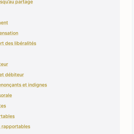
usqu’au partage
ment
ensation
t des libéralités
teur
et débiteur
renonçants et indignes
sorale
tes
rtables
s rapportables