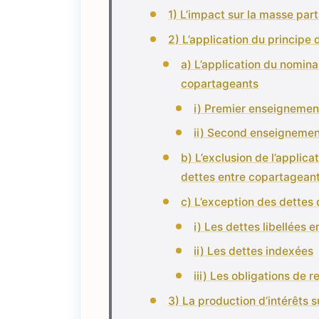
1) L’impact sur la masse par
2) L’application du principe
a) L’application du nomin
copartageants
i) Premier enseignemen
ii) Second enseignemen
b) L’exclusion de l’applic
dettes entre copartagean
c) L’exception des dettes 
i) Les dettes libellées 
ii) Les dettes indexées
iii) Les obligations de r
3) La production d’intérêts s