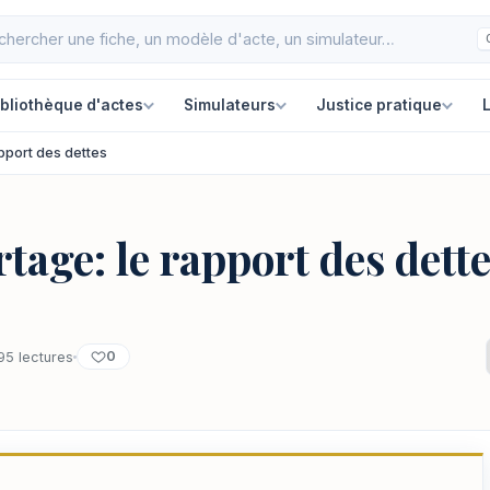
ibliothèque d'actes
Simulateurs
Justice pratique
L
apport des dettes
tage: le rapport des dett
0
95 lectures