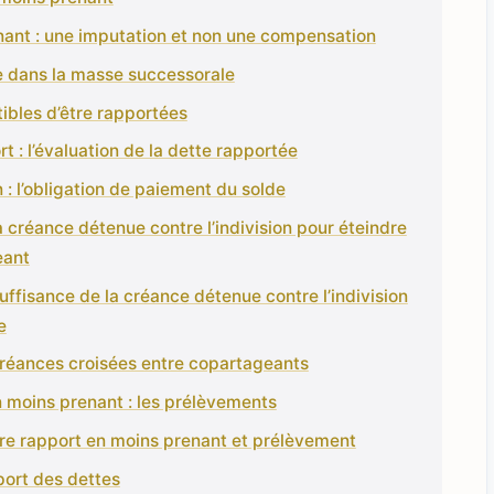
nant : une imputation et non une compensation
te dans la masse successorale
ibles d’être rapportées
rt : l’évaluation de la dette rapportée
n : l’obligation de paiement du solde
la créance détenue contre l’indivision pour éteindre
eant
suffisance de la créance détenue contre l’indivision
e
s créances croisées entre copartageants
en moins prenant : les prélèvements
tre rapport en moins prenant et prélèvement
pport des dettes