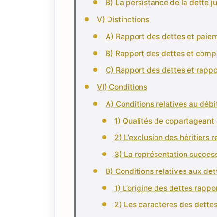
B) La persistance de la dette j
V) Distinctions
A) Rapport des dettes et paie
B) Rapport des dettes et comp
C) Rapport des dettes et rappor
VI) Conditions
A) Conditions relatives au débi
1) Qualités de copartageant 
2) L’exclusion des héritiers 
3) La représentation succes
B) Conditions relatives aux det
1) L’origine des dettes rappo
2) Les caractères des dette