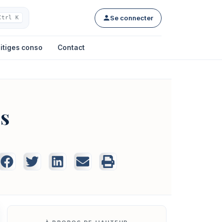
Se connecter
Ctrl K
itiges conso
Contact
es