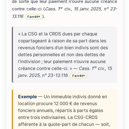
de sorte que leur paiement n’ouvre aucune créance
re
contre celle-ci (
Cass. 1
civ., 15 janv. 2025, n° 23-
13.116
).
l'arrêt
▾
« La CSG et la CRDS dues par chaque
copartageant à raison de sa part dans les
revenus fonciers d’un bien indivis sont des
dettes personnelles et non des dettes de
l’indivision ; leur paiement n’ouvre aucune
re
créance contre celle-ci. » —
Cass. 1
civ., 15
janv. 2025, n° 23-13.116
l'arrêt
▾
Exemple
— Un immeuble indivis donné en
location procure 12 000 € de revenus
fonciers annuels, répartis à parts égales
entre trois indivisaires. La CSG-CRDS
afférente à la quote-part de chacun — soit,