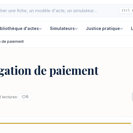
Ctrl 
ibliothèque d'actes
Simulateurs
Justice pratique
L
n de paiement
égation de paiement
0
1 lectures