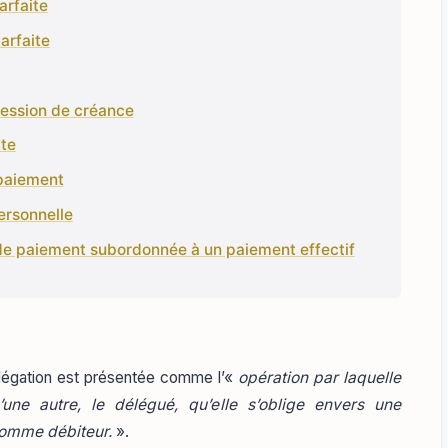
arfaite
arfaite
cession de créance
tte
 paiement
ersonnelle
 de paiement subordonnée à un paiement effectif
 délégation est présentée comme l’«
opération par laquelle
’une autre, le délégué, qu’elle s’oblige envers une
 comme débiteur.
».