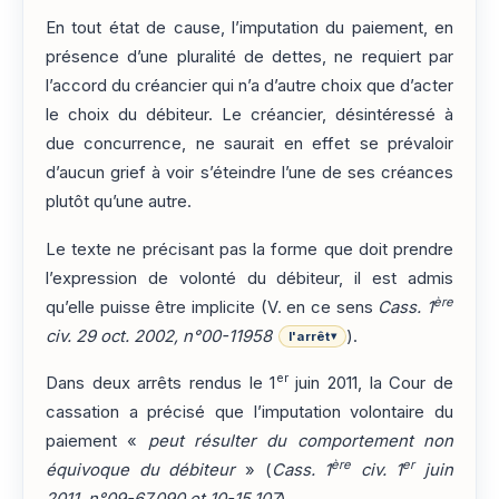
En tout état de cause, l’imputation du paiement, en
présence d’une pluralité de dettes, ne requiert par
l’accord du créancier qui n’a d’autre choix que d’acter
le choix du débiteur. Le créancier, désintéressé à
due concurrence, ne saurait en effet se prévaloir
d’aucun grief à voir s’éteindre l’une de ses créances
plutôt qu’une autre.
Le texte ne précisant pas la forme que doit prendre
l’expression de volonté du débiteur, il est admis
ère
qu’elle puisse être implicite (V. en ce sens
Cass. 1
civ. 29 oct. 2002, n°00-11958
).
l'arrêt
▾
er
Dans deux arrêts rendus le 1
juin 2011, la Cour de
cassation a précisé que l’imputation volontaire du
paiement «
peut résulter du comportement non
ère
er
équivoque du débiteur
» (
Cass. 1
civ. 1
juin
2011, n°09-67.090 et 10-15.107
).