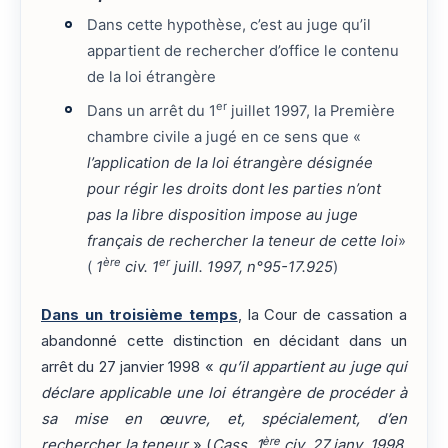
Dans cette hypothèse, c’est au juge qu’il
appartient de rechercher d’office le contenu
de la loi étrangère
er
Dans un arrêt du 1
juillet 1997, la Première
chambre civile a jugé en ce sens que «
l’application de la loi étrangère désignée
pour régir les droits dont les parties n’ont
pas la libre disposition impose au juge
français de rechercher la teneur de cette loi
»
ère
er
(
1
civ. 1
juill. 1997, n°95-17.925
)
Dans un troisième temps
, la Cour de cassation a
abandonné cette distinction en décidant dans un
arrêt du 27 janvier 1998 «
qu’il appartient au juge qui
déclare applicable une loi étrangère de procéder à
sa mise en œuvre, et, spécialement, d’en
ère
rechercher la teneur
» (
Cass. 1
civ. 27 janv. 1998,