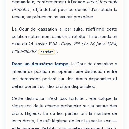
demandeur, conformément à l’adage
actori incumbit
probatio
; et, à défaut pour ce dernier d’en établir la
teneur, sa prétention ne saurait prospérer.
La Cour de cassation a, par suite, réaffirmé cette
solution notamment dans un arrêt Sté Thinet rendu en
ère
date du 24 janvier 1984 (
Cass. 1
civ. 24 janv. 1984,
n°82-16.767
).
l'arrêt
▾
Dans un deuxième temps
, la Cour de cassation a
infléchi sa position en opérant une distinction entre
les demandes portant sur des droits disponibles et
celles portant sur des droits indisponibles.
Cette distinction n’est pas fortuite : elle calque la
répartition de la charge probatoire sur la nature des
droits litigieux. Là où les parties ont la maîtrise de
leurs droits, il paraît légitime de leur laisser le soin —
et le risque — d’établir la loi qu’elles invoquent ; là où,