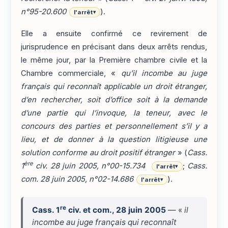
n°95-20.600
).
l'arrêt
▾
Elle a ensuite confirmé ce revirement de
jurisprudence en précisant dans deux arrêts rendus,
le même jour, par la Première chambre civile et la
Chambre commerciale, «
qu’il incombe au juge
français qui reconnaît applicable un droit étranger,
d’en rechercher, soit d’office soit à la demande
d’une partie qui l’invoque, la teneur, avec le
concours des parties et personnellement s’il y a
lieu, et de donner à la question litigieuse une
solution conforme au droit positif étranger
» (
Cass.
ère
1
civ. 28 juin 2005, n°00-15.734
;
Cass.
l'arrêt
▾
com. 28 juin 2005, n°02-14.686
).
l'arrêt
▾
re
Cass. 1
civ. et com., 28 juin 2005
— «
il
incombe au juge français qui reconnaît