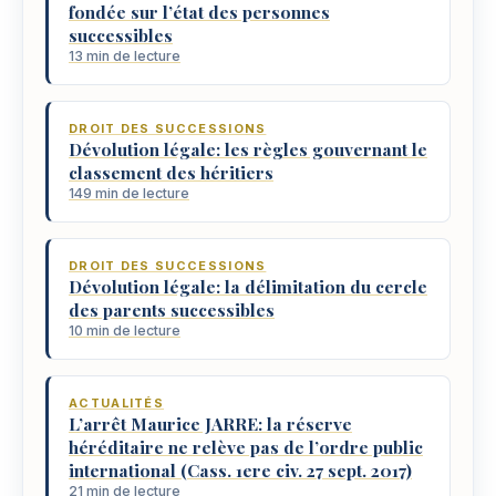
fondée sur l’état des personnes
successibles
13 min de lecture
DROIT DES SUCCESSIONS
Dévolution légale: les règles gouvernant le
classement des héritiers
149 min de lecture
DROIT DES SUCCESSIONS
Dévolution légale: la délimitation du cercle
des parents successibles
10 min de lecture
ACTUALITÉS
L’arrêt Maurice JARRE: la réserve
héréditaire ne relève pas de l’ordre public
international (Cass. 1ere civ. 27 sept. 2017)
21 min de lecture