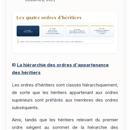
Les quatre ordres d'héritiers
2ᵉ ordre
4ᵉ ordre
3ᵉ ordre
1ᵉʳ ordre
Père et mère,
Collatéraux ordinaires
Ascendants ordinaires
Descendants
frères et sœurs
(oncles, tantes,
(grands-parents, aïeux)
et leurs descendants
cousins)
Chaque ordre exclut les suivants : un seul héritier du 1ᵉʳ ordre écarte tous les ordres subséquents.
II)
La hiérarchie des ordres d'appartenance
des héritiers
Les ordres d’héritiers sont classés hiérarchiquement,
de sorte que les héritiers appartenant aux ordres
supérieurs sont préférés aux membres des ordres
subséquents.
Ainsi, tandis que les héritiers relevant du premier
ordre siègent au sommet de la hiérarchie des