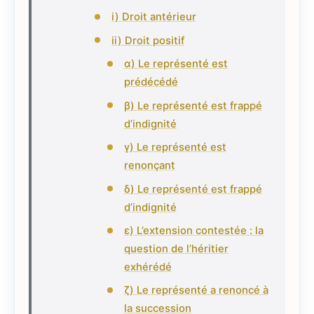
i) Droit antérieur
ii) Droit positif
α) Le représenté est
prédécédé
β) Le représenté est frappé
d’indignité
γ) Le représenté est
renonçant
δ) Le représenté est frappé
d’indignité
ε) L’extension contestée : la
question de l’héritier
exhérédé
ζ) Le représenté a renoncé à
la succession