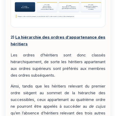
2ᵉ ordre
4ᵉ ordre
3ᵉ ordre
1ᵉʳ ordre
Père et mère,
Collatéraux ordinaires
Ascendants ordinaires
Descendants
frères et sœurs
(oncles, tantes,
(grands-parents, aïeux)
et leurs descendants
cousins)
Chaque ordre exclut les suivants : un seul héritier du 1ᵉʳ ordre écarte tous les ordres subséquents.
2)
La hiérarchie des ordres d’appartenance des
héritiers
Les ordres d’héritiers sont donc classés
hiérarchiquement, de sorte les héritiers appartenant
aux ordres supérieurs sont préférés aux membres
des ordres subséquents.
Ainsi, tandis que les héritiers relevant du premier
ordre siègent au sommet de la hiérarchie des
successibles, ceux appartenant au quatrième ordre
ne pourront être appelés à succéder au
de cujus
qu’en l’absence d’héritiers relevant des trois autres