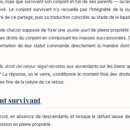
mais que survivent son conjoint et l’un de ses parents — ou le
il. Le conjoint survivant n’y recueille pas l’intégralité de la 
re de ce partage, puis sa traduction concrète au stade de la liquida
rt de chacun suppose de fixer une
quote-part
de pleine propriété 
 des droits du conjoint en composant les masses successorales. O
ansformation de leur statut commande directement la manière don
 du
droit de retour légal
reconnu aux ascendants sur les biens qu’i
La réponse, on le verra, conditionne le montant final des droit
se fine de la nature de ce retour.
nt survivant
ivil, en absence de descendants et lorsque le défunt laisse derr
ssion en pleine propriété.