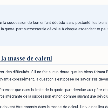
 la succession de leur enfant décédé sans postérité, les biens q
e la quote-part successorale dévolue à chaque ascendant et peut, 
 la masse de calcul
er des difficultés. S’il ne fait aucun doute que les biens faisant 
voyant expressément, la question s’est posée de savoir s’ils deva
’exercer que dans la limite de la quote-part dévolue aux père et m
 partie intégrante de la succession et non comme suivant une dévol
tour doivent être compris dans la masse de calcul. Il n’y a pas lie