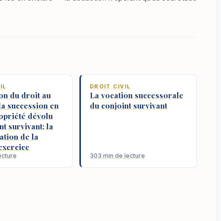
IL
DROIT CIVIL
on du droit au
La vocation successorale
la succession en
du conjoint survivant
opriété dévolu
nt survivant: la
ation de la
exercice
ecture
303 min de lecture