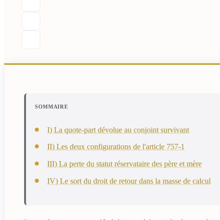
SOMMAIRE
I) La quote-part dévolue au conjoint survivant
II) Les deux configurations de l'article 757-1
III) La perte du statut réservataire des père et mère
IV) Le sort du droit de retour dans la masse de calcul