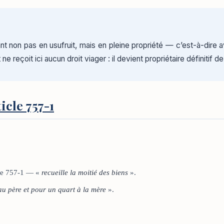
nt non pas en usufruit, mais en pleine propriété — c’est-à-dire a
ne reçoit ici aucun droit viager : il devient propriétaire définitif
icle 757-1
icle 757-1 — «
recueille la moitié des biens
».
u père et pour un quart à la mère
».