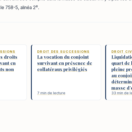
e
le 758-5, alinéa 2
.
ESSIONS
DROIT DES SUCCESSIONS
DROIT CIV
s droits
La vocation du conjoint
Liquidati
ivant en
survivant en présence de
quart de 
ts non
collatéraux privilégiés
pleine pr
au conjoi
détermin
masse d’
7 min de lecture
33 min de l