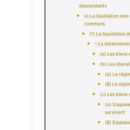
descendants
α) La liquidation des
communs
(1) La liquidation 
– La déterminati
(a) Les biens 
(b) Les libéra
(α) Le régi
(β) Le régi
(c) Les biens 
(α) S’agiss
survivant
(β) S’agissa