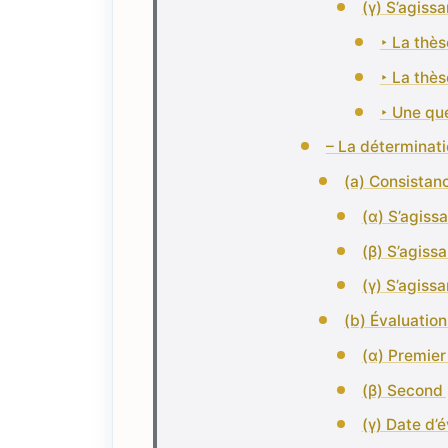
(γ) S’agiss
‣ La thès
‣ La thès
‣ Une qu
– La déterminati
(a) Consistan
(α) S’agiss
(β) S’agiss
(γ) S’agissa
(b) Évaluation
(α) Premier
(β) Second 
(γ) Date d’