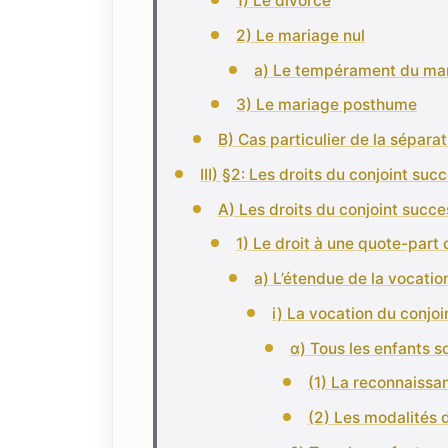
1) Le divorce
2) Le mariage nul
a) Le tempérament du mar
3) Le mariage posthume
B) Cas particulier de la sépara
III) §2: Les droits du conjoint suc
A) Les droits du conjoint succe
1) Le droit à une quote-part o
a) L’étendue de la vocatio
i) La vocation du conjo
α) Tous les enfants 
(1) La reconnaissa
(2) Les modalités d