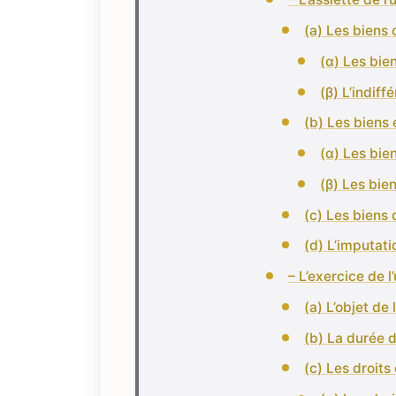
(a) Les biens 
(α) Les bie
(β) L’indiff
(b) Les biens 
(α) Les bie
(β) Les bien
(c) Les biens 
(d) L’imputati
– L’exercice de l’
(a) L’objet de 
(b) La durée d
(c) Les droits 