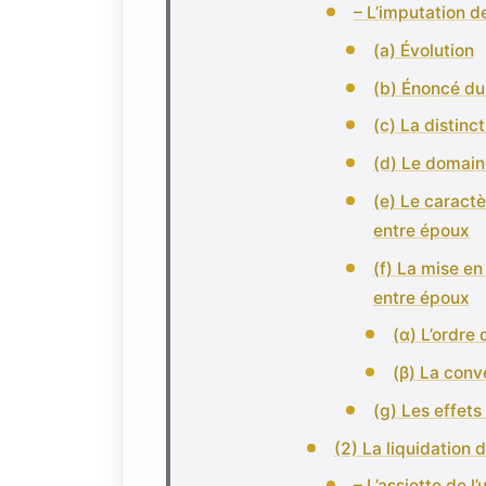
– L’imputation de
(a) Évolution
(b) Énoncé du 
(c) La distinc
(d) Le domaine
(e) Le caractè
entre époux
(f) La mise en
entre époux
(α) L’ordre
(β) La conv
(g) Les effets
(2) La liquidation d
– L’assiette de l’