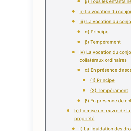
β) Tous les enfants n
ii) La vocation du conj
iii) La vocation du conj
α) Principe
β) Tempérament
iv) La vocation du conj
collatéraux ordinaires
α) En présence d’asc
(1) Principe
(2) Tempérament
β) En présence de col
b) La mise en œuvre de la
propriété
i) La liquidation des dr