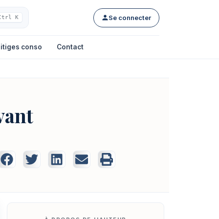
Se connecter
Ctrl K
itiges conso
Contact
vant