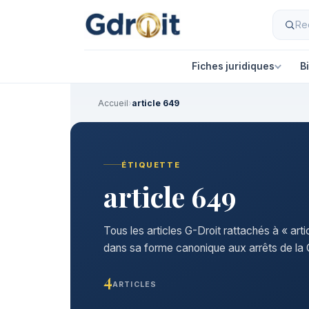
Fiches juridiques
B
Accueil
›
article 649
ÉTIQUETTE
article 649
Tous les articles G-Droit rattachés à « art
dans sa forme canonique aux arrêts de la C
4
ARTICLES