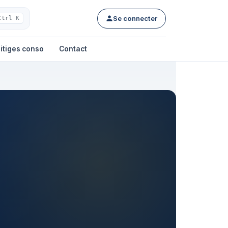
Se connecter
Ctrl K
itiges conso
Contact