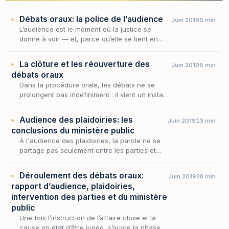
Débats oraux: la police de l’audience
Juin 2019
5 min
L’audience est le moment où la justice se
donne à voir — et, parce qu’elle se tient en
public, elle suppose un ordre. Les débats
oraux ne peuvent se dérouler sereinement que
La clôture et les réouverture des
Juin 2019
5 min
si nul…
débats oraux
Dans la procédure orale, les débats ne se
prolongent pas indéfiniment : il vient un instant
où le président, estimant la juridiction
suffisamment éclairée, met un terme aux
Audience des plaidoiries: les
Juin 2019
13 min
plaidoi…
conclusions du ministère public
À l'audience des plaidoiries, la parole ne se
partage pas seulement entre les parties et
leurs défenseurs : le ministère public y
dispose, lui aussi, d'une place et d'une voix
Déroulement des débats oraux:
Juin 2019
28 min
dont…
rapport d’audience, plaidoiries,
intervention des parties et du ministère
public
Une fois l’instruction de l’affaire close et la
cause en état d’être jugée, s’ouvre la phase