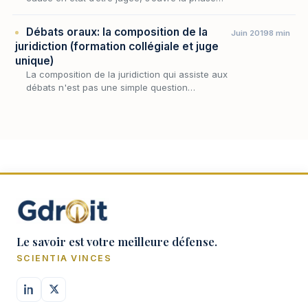
orale du procès civil : celle des débats. Loin
de constituer une simple formalité, cett…
Débats oraux: la composition de la
Juin 2019
8 min
juridiction (formation collégiale et juge
unique)
La composition de la juridiction qui assiste aux
débats n'est pas une simple question
d'intendance — elle touche au cœur même de
la garantie d'un procès équitable. Le justiciable
a…
Le savoir est votre meilleure défense.
SCIENTIA VINCES