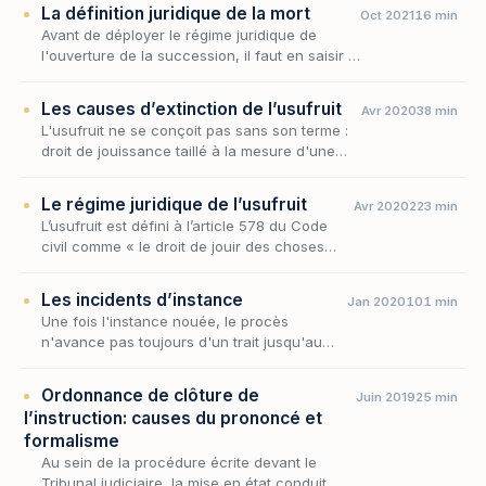
La définition juridique de la mort
Oct 2021
16 min
Avant de déployer le régime juridique de
l'ouverture de la succession, il faut en saisir le
fait générateur : la mort, dont dépendent
l'instant de transmission du patrimoine et l'e…
Les causes d’extinction de l’usufruit
Avr 2020
38 min
L'usufruit ne se conçoit pas sans son terme :
droit de jouissance taillé à la mesure d'une
existence ou d'une durée fixée, il porte en lui
le principe de sa propre disparition. Étu…
Le régime juridique de l’usufruit
Avr 2020
223 min
L’usufruit est défini à l’article 578 du Code
civil comme « le droit de jouir des choses
dont un autre a la propriété, comme le
propriétaire lui-même, mais à la charge d’en
Les incidents d’instance
Jan 2020
101 min
conserv…
Une fois l'instance nouée, le procès
n'avance pas toujours d'un trait jusqu'au
jugement : sa marche peut être ralentie,
suspendue, brisée ou prématurément
Ordonnance de clôture de
Juin 2019
25 min
éteinte par des événement…
l’instruction: causes du prononcé et
formalisme
Au sein de la procédure écrite devant le
Tribunal judiciaire, la mise en état conduit