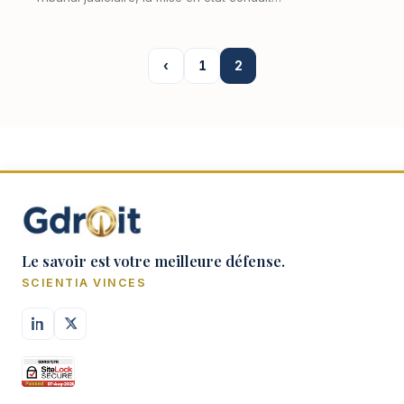
progressivement l'affaire jusqu'au seuil du
jugement ; l'ordonnance de clôture en
marque le te…
‹
1
2
Le savoir est votre meilleure défense.
SCIENTIA VINCES