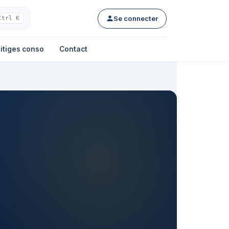
Se connecter
Ctrl K
itiges conso
Contact