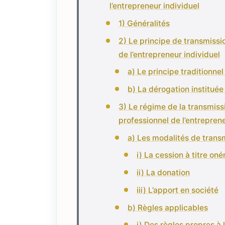
l’entrepreneur individuel
1) Généralités
2) Le principe de transmissi
de l’entrepreneur individuel
a) Le principe traditionnel
b) La dérogation instituée 
3) Le régime de la transmissi
professionnel de l’entreprene
a) Les modalités de trans
i) La cession à titre on
ii) La donation
iii) L’apport en société
b) Règles applicables
i) Des règles propres à 