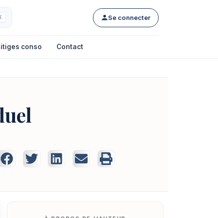
Se connecter
K
itiges conso
Contact
duel