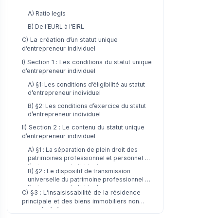
A) Ratio legis
B) De l’EURL à l’EIRL
C) La création d’un statut unique
d’entrepreneur individuel
I) Section 1 : Les conditions du statut unique
d’entrepreneur individuel
A) §1: Les conditions d’éligibilité au statut
d’entrepreneur individuel
B) §2: Les conditions d’exercice du statut
d’entrepreneur individuel
II) Section 2 : Le contenu du statut unique
d’entrepreneur individuel
A) §1 : La séparation de plein droit des
patrimoines professionnel et personnel de
l’entrepreneur individuel
B) §2 : Le dispositif de transmission
universelle du patrimoine professionnel de
l’entrepreneur individuel
C) §3 : L’insaisissabilité de la résidence
principale et des biens immobiliers non
affectés à l’usage professionnel