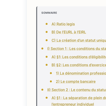
SOMMAIRE
A) Ratio legis
B) De l’EURL à l’EIRL
C) La création d’un statut uniq
I) Section 1 : Les conditions du s
A) §1: Les conditions d’éligibili
B) §2: Les conditions d’exercic
1) La dénomination professio
2) Le compte bancaire
II) Section 2 : Le contenu du stat
A) §1 : La séparation de plein 
l’entrepreneur individuel