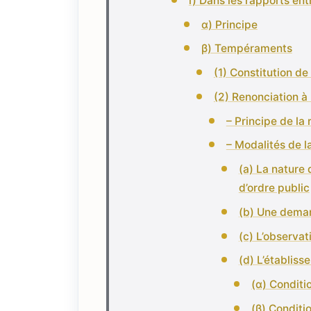
i) Dans les rapports ent
α) Principe
β) Tempéraments
(1) Constitution de
(2) Renonciation à
– Principe de la
– Modalités de l
(a) La nature 
d’ordre public
(b) Une deman
(c) L’observat
(d) L’établiss
(α) Conditi
(β) Conditi