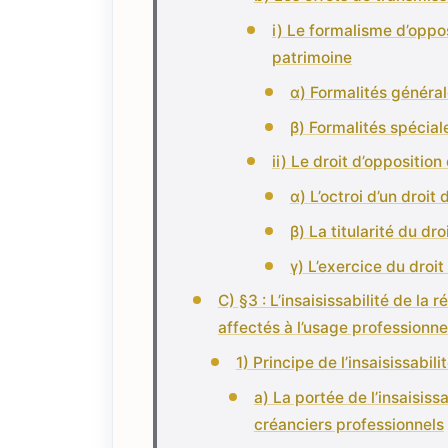
i) Le formalisme d’oppos
patrimoine
α) Formalités généra
β) Formalités spécial
ii) Le droit d’oppositio
α) L’octroi d’un droit 
β) La titularité du dro
γ) L’exercice du droit
C) §3 : L’insaisissabilité de la
affectés à l’usage professionne
1) Principe de l’insaisissabili
a) La portée de l’insaisiss
créanciers professionnels