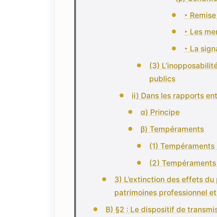
‣ Remise
‣ Les men
‣ La sign
(3) L’inopposabilit
publics
ii) Dans les rapports en
α) Principe
β) Tempéraments
(1) Tempéraments 
(2) Tempéraments
3) L’extinction des effets du
patrimoines professionnel e
B) §2 : Le dispositif de transm