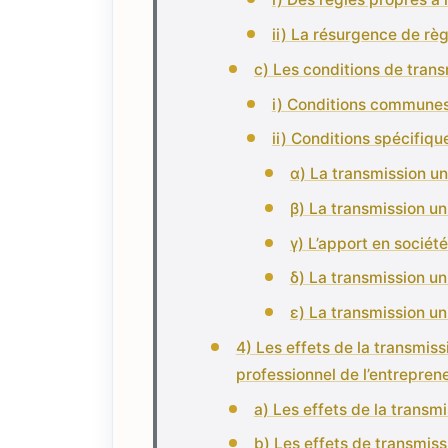
ii) La résurgence de rè
c) Les conditions de tran
i) Conditions commune
ii) Conditions spécifiqu
α) La transmission un
β) La transmission uni
γ) L’apport en société
δ) La transmission uni
ε) La transmission un
4) Les effets de la transmiss
professionnel de l’entreprene
a) Les effets de la transmi
b) Les effets de transmissi