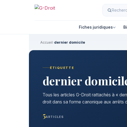
Fiches juridiques
B
Accueil
›
dernier domicile
ÉTIQUETTE
dernier domicil
Tous les articles G-Droit rattachés à « der
droit dans sa forme canonique aux arrêts d
5
ARTICLES