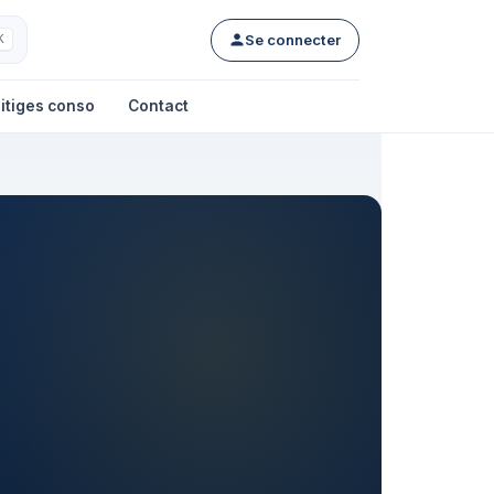
Se connecter
K
itiges conso
Contact