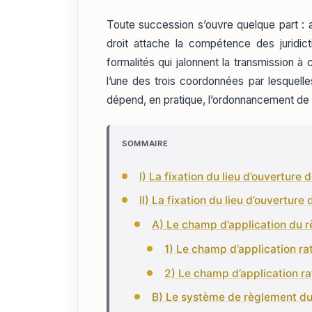
Toute succession s’ouvre quelque part : au
droit attache la compétence des juridic
formalités qui jalonnent la transmission 
l’une des trois coordonnées par lesquelles
dépend, en pratique, l’ordonnancement de 
SOMMAIRE
I) La fixation du lieu d’ouverture 
II) La fixation du lieu d’ouverture
A) Le champ d’application du 
1) Le champ d’application r
2) Le champ d’application r
B) Le système de règlement du c