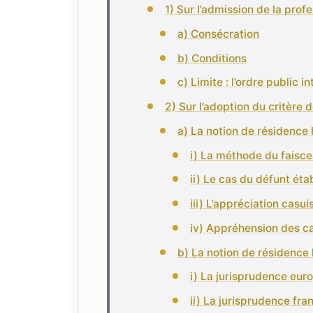
1) Sur l’admission de la profe
a) Consécration
b) Conditions
c) Limite : l’ordre public i
2) Sur l’adoption du critère 
a) La notion de résidence 
i) La méthode du faisce
ii) Le cas du défunt éta
iii) L’appréciation casu
iv) Appréhension des c
b) La notion de résidence 
i) La jurisprudence eu
ii) La jurisprudence fra