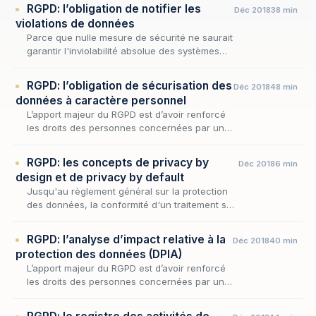
RGPD: l’obligation de notifier les
Déc 2018
38 min
violations de données
Parce que nulle mesure de sécurité ne saurait
garantir l'inviolabilité absolue des systèmes
d'information, l'obligation de sécuriser les
données à caractère personnel appelle
RGPD: l’obligation de sécurisation des
Déc 2018
48 min
néces…
données à caractère personnel
L’apport majeur du RGPD est d’avoir renforcé
les droits des personnes concernées par un
traitement de données à caractère personnel
au moyen d’un bouleversement des principes
RGPD: les concepts de privacy by
Déc 2018
6 min
s’imp…
design et de privacy by default
Jusqu'au règlement général sur la protection
des données, la conformité d'un traitement se
vérifiait a posteriori : on déployait un produit,
puis l'on contrôlait que l'usage des do…
RGPD: l’analyse d’impact relative à la
Déc 2018
40 min
protection des données (DPIA)
L’apport majeur du RGPD est d’avoir renforcé
les droits des personnes concernées par un
traitement de données à caractère personnel
au moyen d’un bouleversement des principes