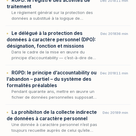
RGPD: le registre des activités de
Déc 2018
11 min
s’imp…
traitement
Le règlement général sur la protection des
données a substitué à la logique de
déclaration préalable qui prévalait sous
l’empire de la loi Informatique et Libertés une
Le délégué à la protection des
Déc 2018
36 min
logique de r…
données à caractère personnel (DPO):
désignation, fonction et missions
Dans le cadre de la mise en œuvre du
principe d’accountability — c’est-à-dire de
l’obligation, pour les acteurs du traitement,
non seulement de respecter les règles mais
RGPD: le principe d’accountability ou
Déc 2018
11 min
encore d’ê…
l’abandon – partiel – du système des
formalités préalables
Pendant quarante ans, mettre en œuvre un
fichier de données personnelles supposait
d'en demander la permission : déclarer le
traitement à la CNIL, parfois solliciter une
La prohibiton de la collecte indirecte
Déc 2018
9 min
autorisati…
de données à caractère personnel
Une donnée à caractère personnel n’est pas
toujours recueillie auprès de celui qu’elle
désigne. Fichiers achetés à des courtiers en