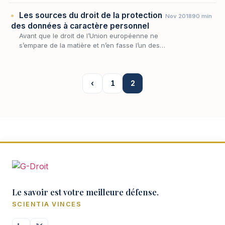
données, profils aspirés sur les réseaux
Les sources du droit de la protection
Nov 2018
90 min
sociaux…
des données à caractère personnel
Avant que le droit de l’Union européenne ne
s’empare de la matière et n’en fasse l’un des
domaines les plus densément réglementés du
droit positif, c’est sur le terrain internation…
‹
1
2
Le savoir est votre meilleure défense.
SCIENTIA VINCES