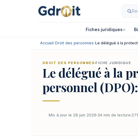
Fiches juridiques
B
Accueil
›
Droit des personnes
›
Le délégué à la protec
DROIT DES PERSONNES
FICHE JURIDIQUE
Le délégué à la p
personnel (DPO): 
Mis à jour le 28 juin 2026
34 min de lecture
271