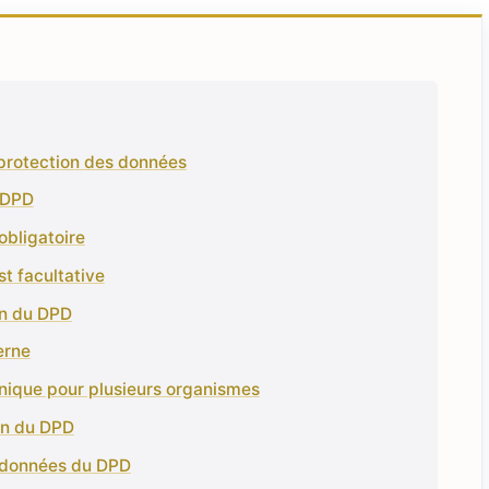
 protection des données
n DPD
obligatoire
st facultative
on du DPD
erne
unique pour plusieurs organismes
ion du DPD
rdonnées du DPD