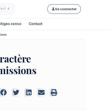
Se connecter
Ctrl K
itiges conso
Contact
sions
aractère
 missions