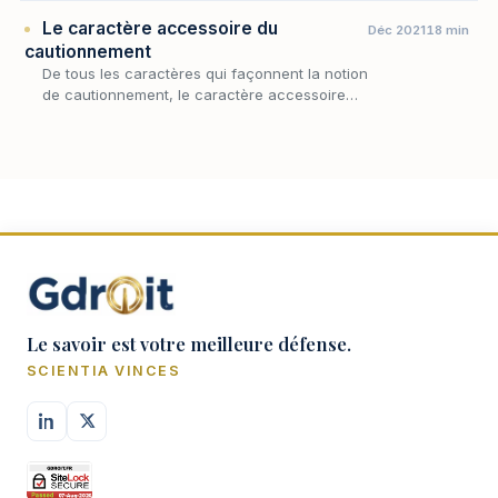
la caution n'appelle, en principe, aucune
Le caractère accessoire du
Déc 2021
18 min
contrepartie d…
cautionnement
De tous les caractères qui façonnent la notion
de cautionnement, le caractère accessoire
est sans doute le plus déterminant : c'est lui
qui subordonne le sort de l'engagement de
la…
Le savoir est votre meilleure défense.
SCIENTIA VINCES