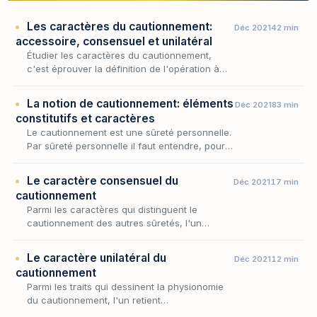
Les caractères du cautionnement:
Déc 2021
42 min
accessoire, consensuel et unilatéral
Étudier les caractères du cautionnement,
c'est éprouver la définition de l'opération à
l'aune de ses traits permanents : une fois
admis que cette sûreté repose sur
La notion de cautionnement: éléments
Déc 2021
83 min
l'adjonction d'u…
constitutifs et caractères
Le cautionnement est une sûreté personnelle.
Par sûreté personnelle il faut entendre, pour
mémoire « l’engagement pris envers le
créancier par un tiers non tenu à la dette qui
Le caractère consensuel du
Déc 2021
17 min
disp…
cautionnement
Parmi les caractères qui distinguent le
cautionnement des autres sûretés, l'un
commande tous les autres : le lien qui unit la
caution au créancier procède toujours d'un
Le caractère unilatéral du
Déc 2021
12 min
accord de v…
cautionnement
Parmi les traits qui dessinent la physionomie
du cautionnement, l'un retient
particulièrement l'attention : l'engagement de